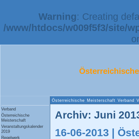
Warning
: Creating def
/www/htdocs/w009f5f3/site/w
o
Österreichisch
Österreichische Meisterschaft
Verband
V
Verband
Archiv: Juni 201
Österreichische
Meisterschaft
Veranstaltungskalender
16-06-2013 |
Öste
2019
Regelwerk