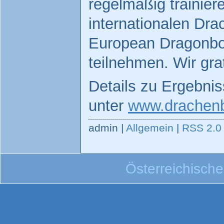
regelmäßig trainier
internationalen Dr
European Dragonbo
teilnehmen. Wir grat
Details zu Ergebni
unter
www.drachenb
admin |
Allgemein
|
RSS 2.0
Österreichisch